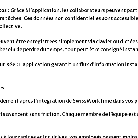
tos
: Grâce à l’application, les collaborateurs peuvent pa
s tâches. Ces données non confidentielles sont accessible
ollective.
uvent être enregistrées simplement via clavier ou dictée v
s besoin de perdre du temps, tout peut être consigné inst
urisée
: L’application garantit un flux d’information ins
es
pidement après l’intégration de SwissWorkTime dans vos p
ets avancent sans friction. Chaque membre de l’équipe est 
es à jour rapides et intuitives, vos employés passent moin